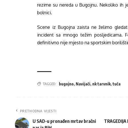
rezime su nereda u Bugojnu. Nekoliko ih je
bolnici.
Scene iz Bugojna zaista ne želimo gledat
incident sa mnogo težim posljedicama. Fo
definitivno nije mjesto na sportskim borilišt
TAGGED:
bugojno
,
Navijači
,
nk tarvnik
,
tuča
PRETHODNA VIJESTI
U SAD-u pronađen mrtav bračni
TRAGEDIJA K
par iz BiH