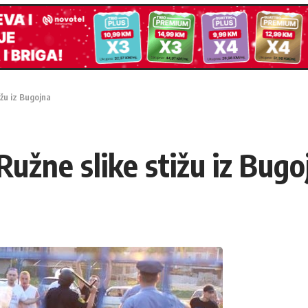
ižu iz Bugojna
 Ružne slike stižu iz Bugo