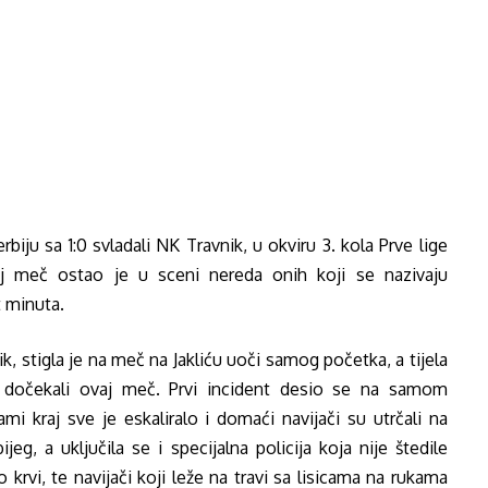
ju sa 1:0 svladali NK Travnik, u okviru 3. kola Prve lige
aj meč ostao je u sceni nereda onih koji se nazivaju
t minuta.
, stigla je na meč na Jakliću uoči samog početka, a tijela
dočekali ovaj meč. Prvi incident desio se na samom
ami kraj sve je eskaliralo i domaći navijači su utrčali na
jeg, a uključila se i specijalna policija koja nije štedile
 krvi, te navijači koji leže na travi sa lisicama na rukama