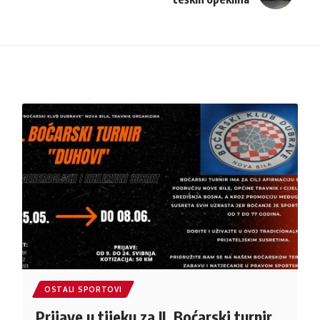
OSTALI SPORTOVI
Prijave u tijeku za II. Boćarski turnir