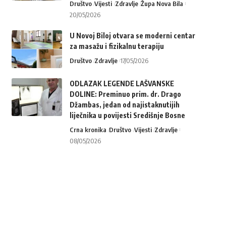
Društvo
Vijesti
Zdravlje
Župa Nova Bila
20/05/2026
U Novoj Biloj otvara se moderni centar
za masažu i fizikalnu terapiju
Društvo
Zdravlje
17/05/2026
ODLAZAK LEGENDE LAŠVANSKE
DOLINE: Preminuo prim. dr. Drago
Džambas, jedan od najistaknutijih
liječnika u povijesti Središnje Bosne
Crna kronika
Društvo
Vijesti
Zdravlje
08/05/2026