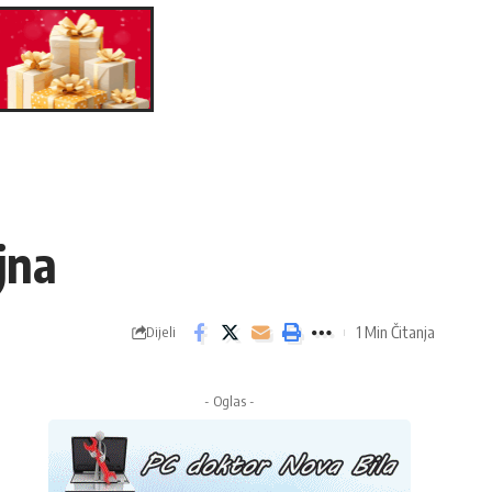
jna
1 Min Čitanja
Dijeli
- Oglas -