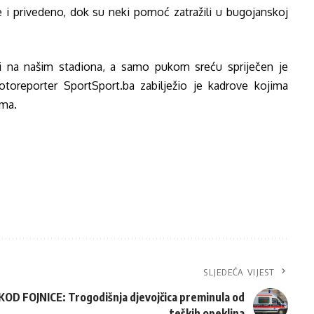
 i privedeno, dok su neki pomoć zatražili u bugojanskoj
i na našim stadiona, a samo pukom sreću spriječen je
toreporter SportSport.ba zabilježio je kadrove kojima
ima.
SLJEDEĆA VIJEST
OD FOJNICE: Trogodišnja djevojčica preminula od
teških opeklina