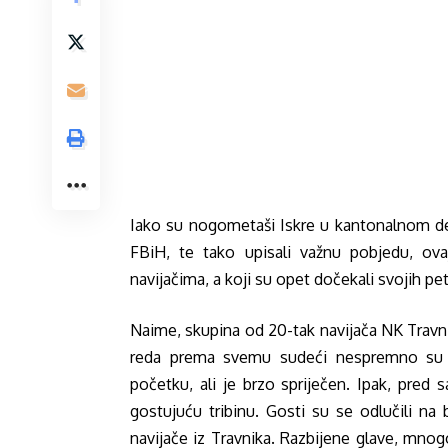
Iako su nogometaši Iskre u kantonalnom derbi
FBiH, te tako upisali važnu pobjedu, ov
navijačima, a koji su opet dočekali svojih pe
Naime, skupina od 20-tak navijača NK Travnik
reda prema svemu sudeći nespremno su 
početku, ali je brzo spriječen. Ipak, pred s
gostujuću tribinu. Gosti su se odlučili na bi
navijače iz Travnika. Razbijene glave, mnogo