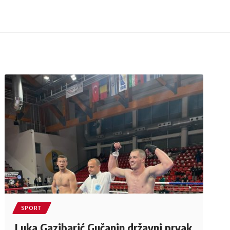
SPORT
Luka Gazibarić Gučanin državni prvak