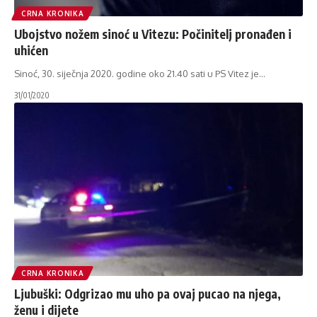
CRNA KRONIKA
Ubojstvo nožem sinoć u Vitezu: Počinitelj pronađen i
uhićen
Sinoć, 30. siječnja 2020. godine oko 21.40 sati u PS Vitez je
…
31/01/2020
CRNA KRONIKA
Ljubuški: Odgrizao mu uho pa ovaj pucao na njega,
ženu i dijete