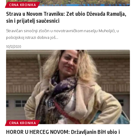
CRNA KRONIKA
Strava u Novom Travniku: Zet ubio Dževada Ramulja,
sin i prijatelj saučesnici
Stravičan sinoćnji zločin u novotravničkom naselju Muholjići, u
policijskoj istrazi dobiva još
…
10/12/2020
CRNA KRONIKA
HOROR U HERCEG NOVOM: Državljanin BiH ubio i