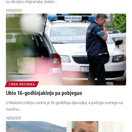
su dvojicu migranata. Jedan
…
01/09/2020
CRNA KRONIKA
Ubio 16-godišnjakinju pa pobjegao
U Malom Lošinju umrla je 16-godišnja djevojka, a policija sumnja na
nasilnu
…
14/02/2020