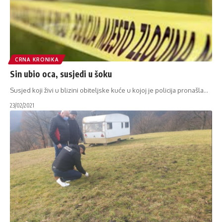
CRNA KRONIKA
Sin ubio oca, susjedi u šoku
Susjed koji živi u blizini obiteljske kuće u kojoj je policija pronašla
…
23/02/2021