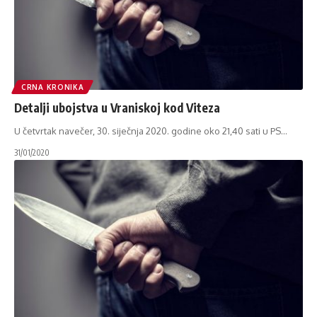
CRNA KRONIKA
Detalji ubojstva u Vraniskoj kod Viteza
U četvrtak navečer, 30. siječnja 2020. godine oko 21,40 sati u PS
…
31/01/2020