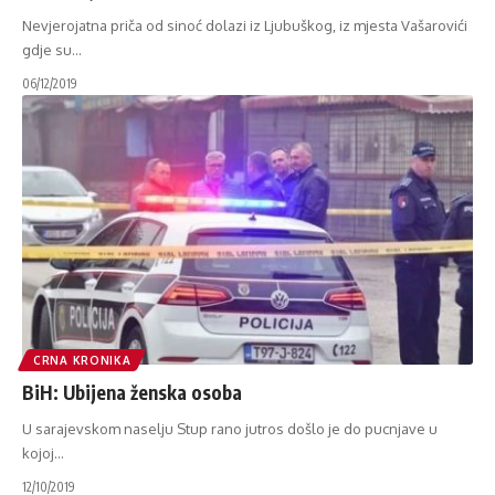
Nevjerojatna priča od sinoć dolazi iz Ljubuškog, iz mjesta Vašarovići
gdje su
…
06/12/2019
CRNA KRONIKA
BiH: Ubijena ženska osoba
U sarajevskom naselju Stup rano jutros došlo je do pucnjave u
kojoj
…
12/10/2019