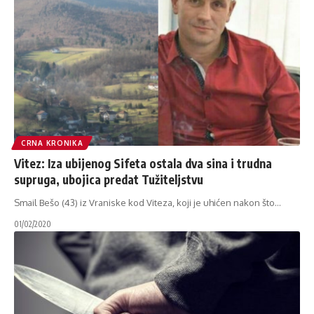
CRNA KRONIKA
Vitez: Iza ubijenog Sifeta ostala dva sina i trudna
supruga, ubojica predat Tužiteljstvu
Smail Bešo (43) iz Vraniske kod Viteza, koji je uhićen nakon što
…
01/02/2020