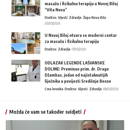
masažu i fizikalnu terapiju u Novoj Biloj
“Vita Nova”
Društvo
Vijesti
Zdravlje
Župa Nova Bila
20/05/2026
U Novoj Biloj otvara se moderni centar
za masažu i fizikalnu terapiju
Društvo
Zdravlje
17/05/2026
ODLAZAK LEGENDE LAŠVANSKE
DOLINE: Preminuo prim. dr. Drago
Džambas, jedan od najistaknutijih
liječnika u povijesti Središnje Bosne
Crna kronika
Društvo
Vijesti
Zdravlje
08/05/2026
Možda će vam se također svidjeti