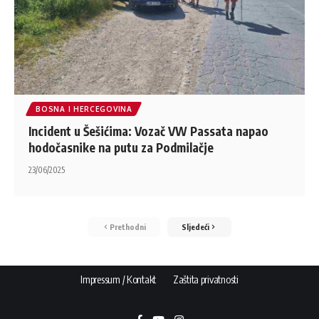
BOSNA I HERCEGOVINA
Incident u Šešićima: Vozač VW Passata napao
hodočasnike na putu za Podmilačje
23/06/2025
Prethodni
Sljedeći
Impressum / Kontakt
Zaštita privatnosti