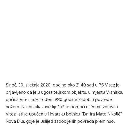
Sinoć, 30. siječnja 2020. godine oko 21.40 sati u PS Vitez je
prijavljeno da je u ugostiteljskom objektu, u mjestu Vraniska,
općina Vitez, S.H. rođen 1980.godine zadobio povrede
nožem. Nakon ukazane liječničke pomoći u Domu zdravlja
Vitez, isti je upućen u Hrvatsku bolnicu “Dr. fra Mato Nikolić”
Nova Bila, gdje je uslijed zadobijenih povreda preminuo.