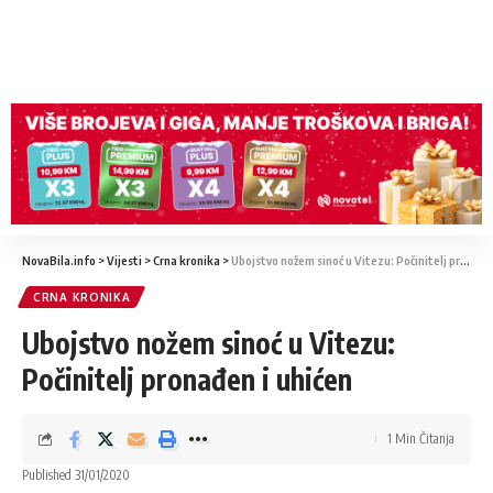
NovaBila.info
>
Vijesti
>
Crna kronika
>
Ubojstvo nožem sinoć u Vitezu: Počinitelj pronađen i uhićen
CRNA KRONIKA
Ubojstvo nožem sinoć u Vitezu:
Počinitelj pronađen i uhićen
1 Min Čitanja
Published 31/01/2020