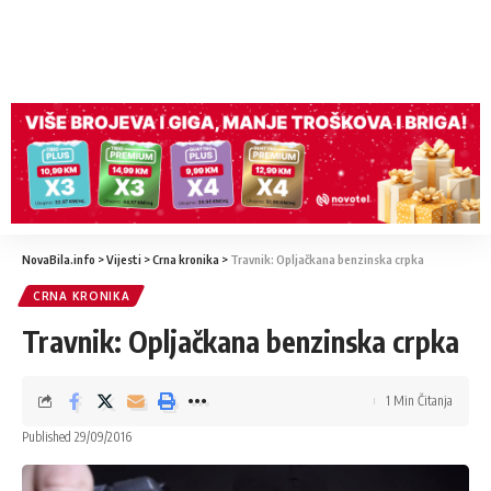
NovaBila.info
>
Vijesti
>
Crna kronika
>
Travnik: Opljačkana benzinska crpka
CRNA KRONIKA
Travnik: Opljačkana benzinska crpka
1 Min Čitanja
Published 29/09/2016