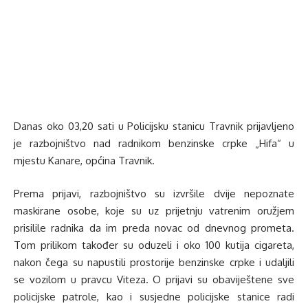
Danas oko 03,20 sati u Policijsku stanicu Travnik prijavljeno
je razbojništvo nad radnikom benzinske crpke „Hifa“ u
mjestu Kanare, općina Travnik.
Prema prijavi, razbojništvo su izvršile dvije nepoznate
maskirane osobe, koje su uz prijetnju vatrenim oružjem
prisilile radnika da im preda novac od dnevnog prometa.
Tom prilikom također su oduzeli i oko 100 kutija cigareta,
nakon čega su napustili prostorije benzinske crpke i udaljili
se vozilom u pravcu Viteza. O prijavi su obaviještene sve
policijske patrole, kao i susjedne policijske stanice radi