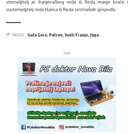
utemeljitelj je franjevačkog reda ili Reda manje braće i
suutemeljitelj reda klarisa ili Reda siromašnih gospođa.
Guča Gora
,
Patron
,
Sveti Franjo
,
župa
TAGGED:
- Oglas -