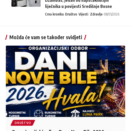
Džambas, jedan od najistaknutijih
liječnika u povijesti Središnje Bosne
Crna kronika
Društvo
Vijesti
Zdravlje
08/05/2026
Možda će vam se također svidjeti
DRUŠTVO