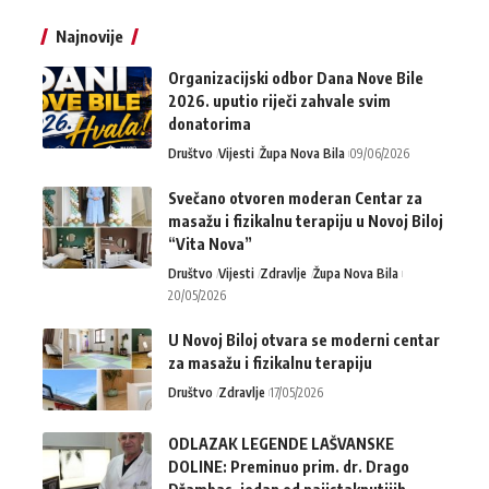
Najnovije
Organizacijski odbor Dana Nove Bile
2026. uputio riječi zahvale svim
donatorima
Društvo
Vijesti
Župa Nova Bila
09/06/2026
Svečano otvoren moderan Centar za
masažu i fizikalnu terapiju u Novoj Biloj
“Vita Nova”
Društvo
Vijesti
Zdravlje
Župa Nova Bila
20/05/2026
U Novoj Biloj otvara se moderni centar
za masažu i fizikalnu terapiju
Društvo
Zdravlje
17/05/2026
ODLAZAK LEGENDE LAŠVANSKE
DOLINE: Preminuo prim. dr. Drago