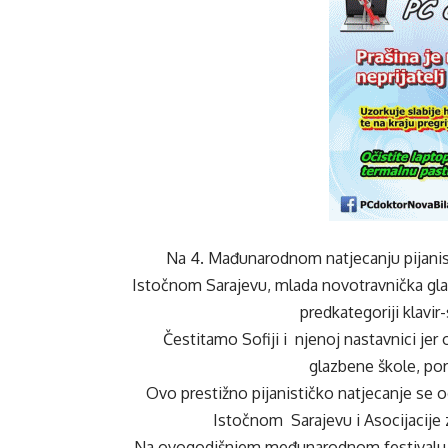
Na 4. Mađunarodnom natjecanju pijanist
Istočnom Sarajevu, mlada novotravnička glaz
predkategoriji klavir-
Čestitamo Sofiji i njenoj nastavnici je
glazbene škole, por
Ovo prestižno pijanističko natjecanje se 
Istočnom Sarajevu i Asocijacije
Na ovogodišnjem međunarodnom festivalu „Ak