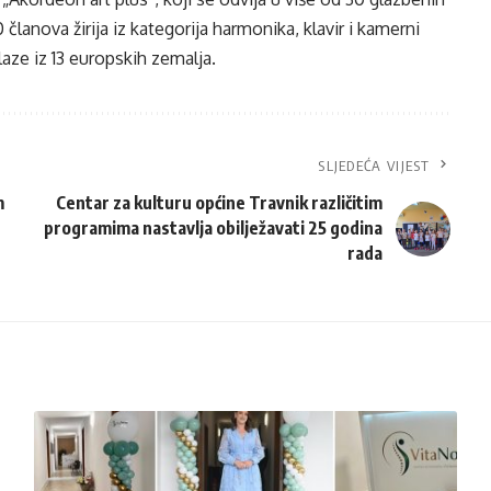
 članova žirija iz kategorija harmonika, klavir i kamerni
laze iz 13 europskih zemalja.
SLJEDEĆA VIJEST
m
Centar za kulturu općine Travnik različitim
programima nastavlja obilježavati 25 godina
rada