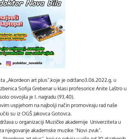
a „Akordeon art plus“,koje je održano3.06.2022.g. u
benica Sofija Grebenar u klasi profesorice Anite Laštro u
solo osvojila je I. nagradu (93,40).
r ovim uspjehom na najbolji način promoviraju rad naše
učili su iz OGŠ Jakovca Gotovca.
održava u organizaciji Muzičke akademije Univerziteta u
 za njegovanje akademske muzike “Novi zvuk”.
ordeon art plus”, koji se odvija u više od 30 glazbenih