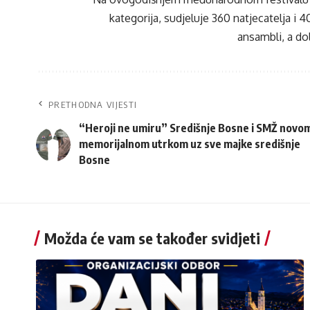
kategorija, sudjeluje 360 natjecatelja i 40
ansambli, a do
PRETHODNA VIJESTI
“Heroji ne umiru” Središnje Bosne i SMŽ novo
memorijalnom utrkom uz sve majke središnje
Bosne
Možda će vam se također svidjeti