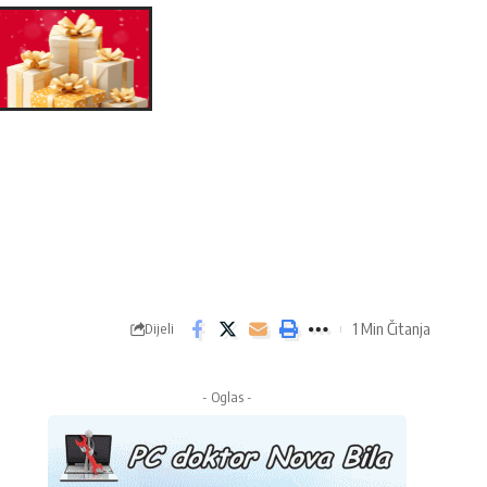
1 Min Čitanja
Dijeli
- Oglas -