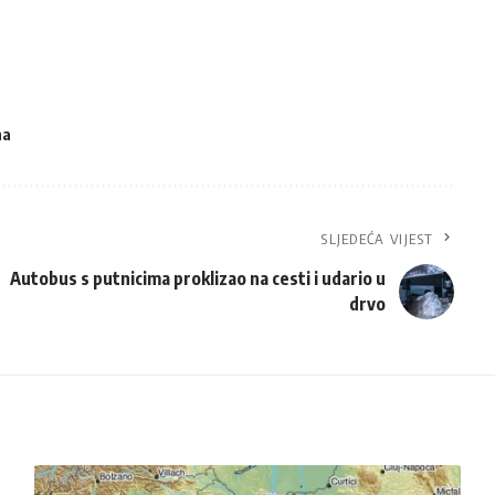
na
SLJEDEĆA VIJEST
Autobus s putnicima proklizao na cesti i udario u
drvo