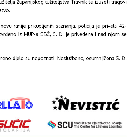
užitelja Županijskog tužiteljstva Travnik te izuzeti tragovi
stvo.
ovu ranije prikupljenih saznanja, policija je privela 42-
otvrđeno iz MUP-a SBŽ, S. Đ. je privedena i nad njom se
azneno djelo su nepoznati. Neslužbeno, osumnjičena S. Đ.