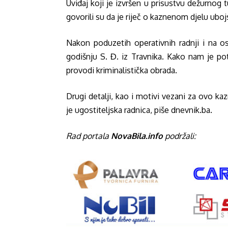
Uviđaj koji je izvršen u prisustvu dežurnog t
govorili su da je riječ o kaznenom djelu uboj
Nakon poduzetih operativnih radnji i na osn
godišnju S. Đ. iz Travnika. Kako nam je p
provodi kriminalistička obrada.
Drugi detalji, kao i motivi vezani za ovo k
je ugostiteljska radnica, piše d
nevnik.ba.
Rad portala
NovaBila.info
podržali: