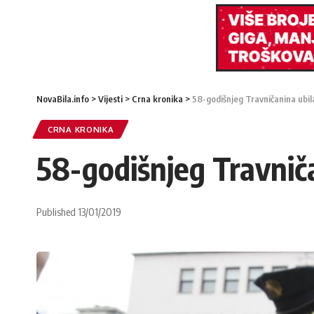
NovaBila.info
>
Vijesti
>
Crna kronika
>
58-godišnjeg Travničanina ubil
CRNA KRONIKA
58-godišnjeg Travniča
Published 13/01/2019