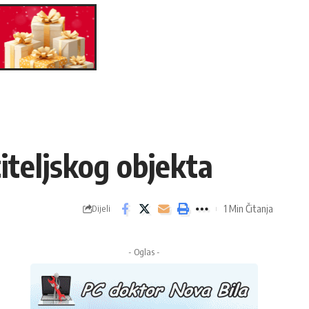
iteljskog objekta
1 Min Čitanja
Dijeli
- Oglas -