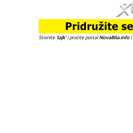
Stisnite
‘lajk’
i pratite portal
NovaBila.info
i