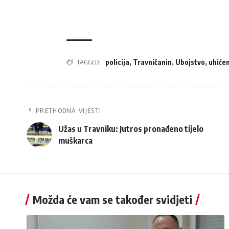
TAGGED:
policija
,
Travničanin
,
Ubojstvo
,
uhiće
PRETHODNA VIJESTI
Užas u Travniku: Jutros pronađeno tijelo
muškarca
Možda će vam se također svidjeti