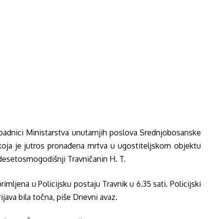
ripadnici Ministarstva unutarnjih poslova Srednjobosanske
koja je jutros pronađena mrtva u ugostiteljskom objektu
esetosmogodišnji Travničanin H. T.
mljena u Policijsku postaju Travnik u 6.35 sati. Policijski
prijava bila točna, piše Dnevni avaz.