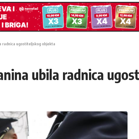
a radnica ugostiteljskog objekta
nina ubila radnica ugost