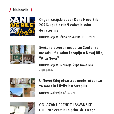
Najnovije
Organizacijski odbor Dana Nove Bile
2026. uputio riječi zahvale svim
donatorima
Društvo
Vijesti
Župa Nova Bila
09/06/2026
Svečano otvoren moderan Centar za
masažu i fizikalnu terapiju u Novoj Biloj
“Vita Nova”
Društvo
Vijesti
Zdravlje
Župa Nova Bila
20/05/2026
U Novoj Biloj otvara se moderni centar
za masažu i fizikalnu terapiju
Društvo
Zdravlje
17/05/2026
ODLAZAK LEGENDE LAŠVANSKE
DOLINE: Preminuo prim. dr. Drago