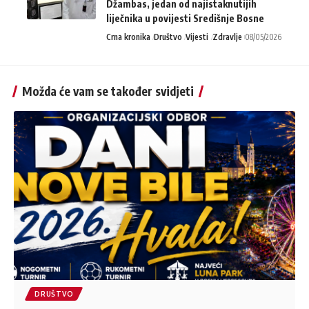
Džambas, jedan od najistaknutijih
liječnika u povijesti Središnje Bosne
Crna kronika
Društvo
Vijesti
Zdravlje
08/05/2026
Možda će vam se također svidjeti
DRUŠTVO