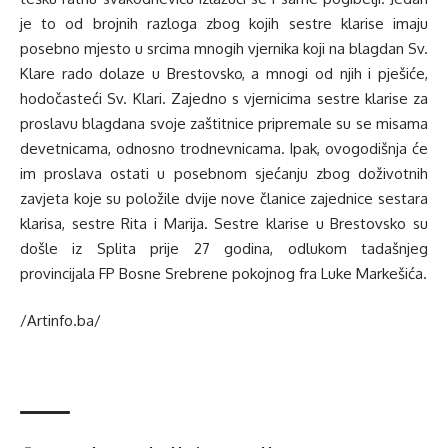
je to od brojnih razloga zbog kojih sestre klarise imaju
posebno mjesto u srcima mnogih vjernika koji na blagdan Sv.
Klare rado dolaze u Brestovsko, a mnogi od njih i pješiće,
hodočasteći Sv. Klari. Zajedno s vjernicima sestre klarise za
proslavu blagdana svoje zaštitnice pripremale su se misama
devetnicama, odnosno trodnevnicama. Ipak, ovogodišnja će
im proslava ostati u posebnom sjećanju zbog doživotnih
zavjeta koje su položile dvije nove članice zajednice sestara
klarisa, sestre Rita i Marija. Sestre klarise u Brestovsko su
došle iz Splita prije 27 godina, odlukom tadašnjeg
provincijala FP Bosne Srebrene pokojnog fra Luke Markešića.
/Artinfo.ba/