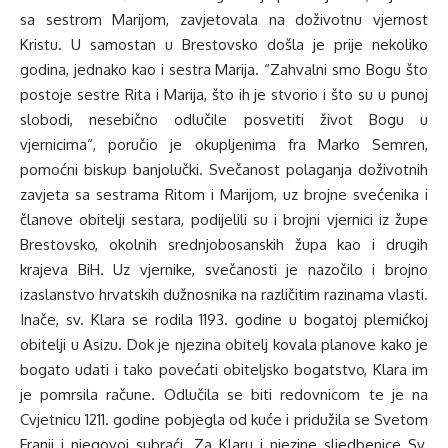
sa sestrom Marijom, zavjetovala na doživotnu vjernost
Kristu. U samostan u Brestovsko došla je prije nekoliko
godina, jednako kao i sestra Marija. “Zahvalni smo Bogu što
postoje sestre Rita i Marija, što ih je stvorio i što su u punoj
slobodi, nesebično odlučile posvetiti život Bogu u
vjernicima“, poručio je okupljenima fra Marko Semren,
pomoćni biskup banjolučki. Svečanost polaganja doživotnih
zavjeta sa sestrama Ritom i Marijom, uz brojne svećenika i
članove obitelji sestara, podijelili su i brojni vjernici iz župe
Brestovsko, okolnih srednjobosanskih župa kao i drugih
krajeva BiH. Uz vjernike, svečanosti je nazočilo i brojno
izaslanstvo hrvatskih dužnosnika na različitim razinama vlasti.
Inače, sv. Klara se rodila 1193. godine u bogatoj plemićkoj
obitelji u Asizu. Dok je njezina obitelj kovala planove kako je
bogato udati i tako povećati obiteljsko bogatstvo, Klara im
je pomrsila račune. Odlučila se biti redovnicom te je na
Cvjetnicu 1211. godine pobjegla od kuće i pridužila se Svetom
Franji i njegovoj subraći. Za Klaru i njezine sljedbenice Sv.