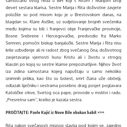
samostanu ovog reda u BiH koji s Ritom i Marijom broji
devet sestara klarisa. Sestre Marija i Rita doživotne zavjete
položile su pod misom koju je u Brestovskom danas, na
blagdan sv. Klare Asiške, uz sudjelovanje brojnih svećenika
među kojima su bili i franjevci obje Franjevačke provincije,
Bosne Srebrene i Hercegovačke, predvodio fra Marko
Semren, pomoćni biskup banjalučki. Sestre Marija i Rita nisu
krile uzbuđenje ali ni radost zbog svečanog čina, doživotnog
zavjetavanja vjernosti Isusu Kristu ali i životu u strogoj
klauziri po kojoj su sestre klarise prepoznatljive. Njihov život
iza zidina samostana kojeg napuštaju u samo nekoliko
iznimnih prilika, kao što su bolest, smrt člana uže obitelji,
odlazak liječniku i sestrama posebno drag, posjet poglavara
Katoličke crkve, Svetog oca pape, provode u molitvi i radu.
„Presretna sam“, kratko je kazala sestra.
PROČITAJTE:
Pavle Kajić iz Nove Bile obukao habit
<==
Rita nakon svečanosti misnog slavlja pod kojim se, zajedno