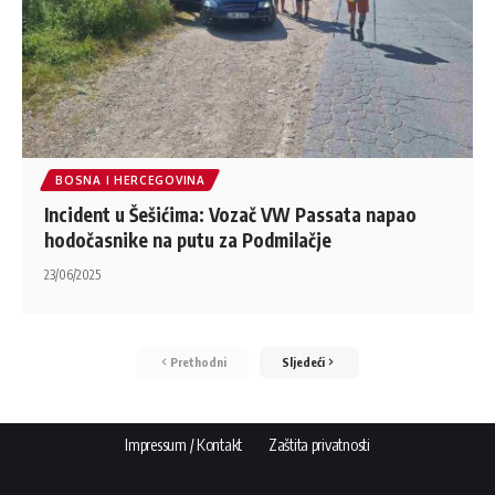
BOSNA I HERCEGOVINA
Incident u Šešićima: Vozač VW Passata napao
hodočasnike na putu za Podmilačje
23/06/2025
Prethodni
Sljedeći
Impressum / Kontakt
Zaštita privatnosti