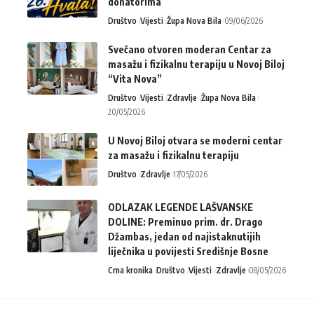
donatorima
Društvo
Vijesti
Župa Nova Bila
09/06/2026
Svečano otvoren moderan Centar za
masažu i fizikalnu terapiju u Novoj Biloj
“Vita Nova”
Društvo
Vijesti
Zdravlje
Župa Nova Bila
20/05/2026
U Novoj Biloj otvara se moderni centar
za masažu i fizikalnu terapiju
Društvo
Zdravlje
17/05/2026
ODLAZAK LEGENDE LAŠVANSKE
DOLINE: Preminuo prim. dr. Drago
Džambas, jedan od najistaknutijih
liječnika u povijesti Središnje Bosne
Crna kronika
Društvo
Vijesti
Zdravlje
08/05/2026