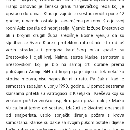
Franjo osnovao je žensku granu franjevačkog reda koji je
opstao i do danas. Klara je zajednicu sestara vodila pune 42
godine, u narodu ostala je zapamćena po tomu što je svoj
rodni Asiz spasila od neprijatelja. Vjernici iz župe Brestovsko
ali i brojnih drugih župa središnje Bosne vjeruju da su
sljedbenice Svete Klare u proteklom ratu učinile isto, od još
većih stradanja i progona katoličkog puka spasile su
Brestovsko i cijeli kraj. Naime, sestre klarise samostan u
Brestovskom koji je bio na samoj crti obrane prema
položajima Armije BiH od kojeg ga je dijelilo tek nekoliko
stotina metara, nisu napustile ni u ratu. Pa čak ni kad je
samostan zapaljen u lipnju 1993. godine. U pomoć sestrama
klarisama pritekli su vatrogasci iz Kiseljaka i Kreševa koji su
velikom požrtvovnošću uspjeli ugasiti požar dok je Marko
Vujica, brat jedne od sestara, izlažući se životnoj opasnosti
od snajperista, uspio spriječiti širenje požara s krova
samostana. Klarise su dakle sa svojim pukom ostale i dijelile
tešku ratnu svakodnevicu izlažući se i same pogibelji. Jedan