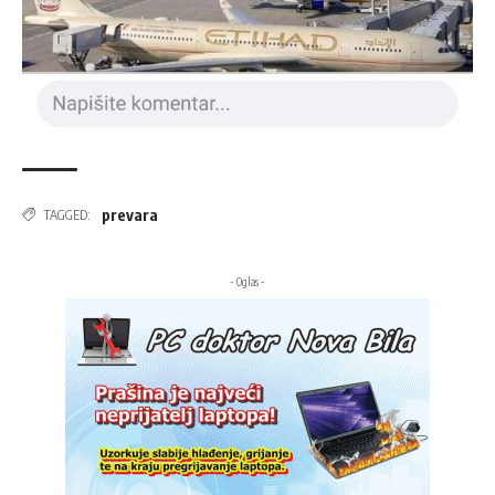
prevara
TAGGED:
- Oglas -