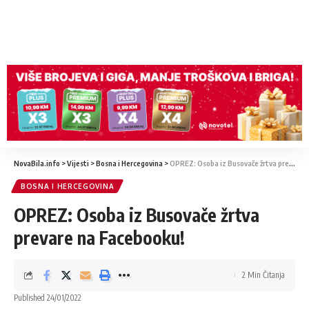
NovaBila.info
>
Vijesti
>
Bosna i Hercegovina
>
OPREZ: Osoba iz Busovače žrtva prevare na Facebooku!
BOSNA I HERCEGOVINA
OPREZ: Osoba iz Busovače žrtva
prevare na Facebooku!
2 Min Čitanja
Published 24/01/2022