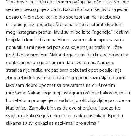
”Pozdrav raja. Hoću da skrenem pažnju na loše iskustvo koje
se meni desilo prije 2 dana. Nakon što sam se javio za jedan
posao u Njemačkoj koji je bio sponzorisan na Facebooku
uslijedio je niz događaja što je na kraju rezultiralo krađom
mog instagram profila. Javili su mi se iz te “agencije” i dali mi
broj da ih kontaktiram na Viberu, zatim nakon upoznavanja
ponudili su mi neke od poslova koje imaju i tražili mi lične
podatke za provjeru. Nakon toga su mi dali link za prijavu na
odabrani posao gdje sam im dao svoj email. Naravno
stranica nije radila, trebao sam pokušati opet poslije, a ja
zbog uzbuđenosti oko posla nisam puno razmišljao o tome
iako sam dobro upoznat sa prevarama na društvenim
mrežama. Nakon toga moj Instagram račun je hakovan, mail i
br. telefona promijenjen i sada taj profil objavljuje ponude za
kladionice. Zamolio bih vas da ovo sherujete i upozorite
svoju raju kako se još neko ne bi ovako nasankao. Ispod u
slikama su svi dokazi sa nazivima i brojevima.”